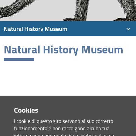
Natural History Museum
Natural History Museum
Visit us
History
Collections
Cookies
Services and accessibility
I cookie di questo sito servono al suo corretto
Tickets
funzionamento e non raccolgono alcuna tua
Newsletter
informazione personale. Se navighi su di esso