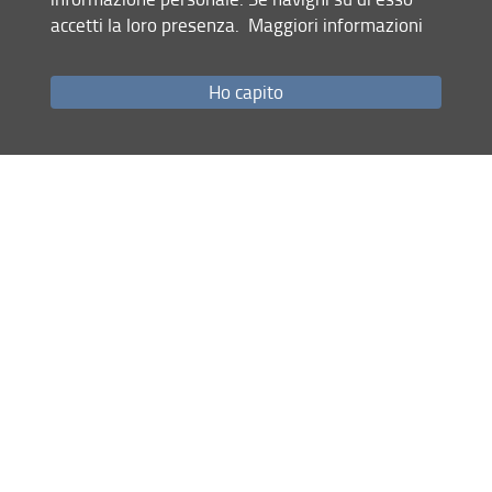
(Italian)
accetti la loro presenza.
Maggiori informazioni
Support us
Sitemap
Ho capito
RSS feed
Privacy policy
Legal notices
Accessibility
Sistema Museale di Ateneo
© Copyright 2012-2026 Università degli Studi di Firenze UNIFI
P.IVA/Cod.Fis 01279680480
Via La Pira, 4 - 50121 Firenze (FI)