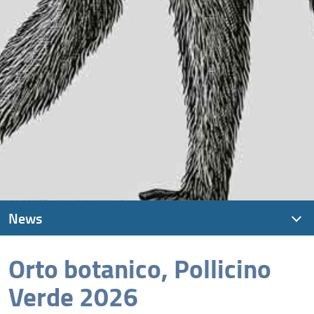
News
Orto botanico, Pollicino
News recenti
Verde 2026
Archivio