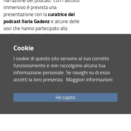
narrazione del podcast. Con l’ascolto
immersivo è prevista una
curatrice del
presentazione con la
podcast Ilaria Gadenz
e alcune delle
voci che hanno partecipato alla
realizzazione del podcast.
Cookie
Sabato 23 maggio
, ore 15.30-17.00
I cookie di questo sito servono al suo corretto
Domenica 24 maggio
, ore 10.30-
funzionamento e non raccolgono alcuna tua
12.00
informazione personale. Se navighi su di esso
Villa La Quiete
accetti la loro presenza.
Maggiori informazioni
L’evento è gratuito con
prenotazione
obbligatoria
Ho capito
Ascolta i podcast su Youtube
L’iniziativa mira ad ampliare le modalità