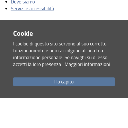
Dove siamo
Servizi e accessibilità
Cookie
I cookie di questo sito servono al suo corretto
funzionamento e non raccolgono alcuna tua
informazione personale. Se navighi su di esso
Servizi e accessibilità
accetti la loro presenza.
Maggiori informazioni
Newsletter
Biglietti
Ho capito
Sostieni il Sistema Museale
Collabora con noi
Redazione web
Mappa del sito
RSS feed
Privacy