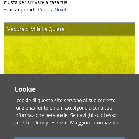
giusta per arrivare a casa tua!
Stai scoprendo
Villa La Quiete
!
Altri progetti attivi
Tempo di Giochi
Scopri SMA
Al Museo con Dante
Whale HUB
Cookie
I cookie di questo sito servono al suo corretto
funzionamento e non raccolgono alcuna tua
informazione personale. Se navighi su di esso
accetti la loro presenza.
Maggiori informazioni