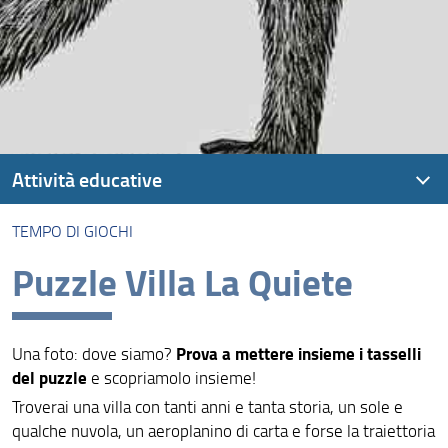
Attività educative
TEMPO DI GIOCHI
Presentazione
Puzzle Villa La Quiete
Attività per le scuole
Divertiamoci al museo (6-11 anni)
Prova a mettere insieme i tasselli
Una foto: dove siamo?
Campi stagionali per bambine/i (6-11 anni)
del puzzle
e scopriamolo insieme!
Visite guidate
Troverai una villa con tanti anni e tanta storia, un sole e
qualche nuvola, un aeroplanino di carta e forse la traiettoria
Spazi di Scienza, il podcast