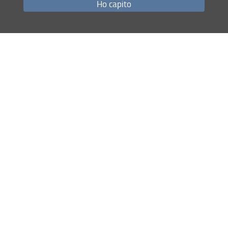
Ho capito
Condividi
ultimo aggiornamento
13.07.2021
Servizi e accessibilità
Newsletter
Biglietti
Sostieni il Sistema Museale