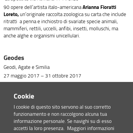
Arianna Fioratti
90 opere dell’artista italo-americana
Loreto,
un’originale raccolta zoologica su carta che include
ritratti a penna e inchiostro di svariate specie animali,
mammiferi, rettili, uccelli, anfibi, insetti, molluschi, ma
anche alghe e organismi unicellulari.
Geodes
Geodi, Agate e Similia
27 maggio 2017 – 31 ottobre 2017
Museo del Parco Minerario – Isola d’Elba
Cookie
Flowers. Habitat
I cookie di questo sito servono al suo corretto
funzionamento e non raccolgono alcuna tua
Sculture all’Orto Botanico
informazione personale. Se navighi su di esso
29 giugno 2017 - 24 settembre 2017
accetti la loro presenza.
Maggiori informazioni