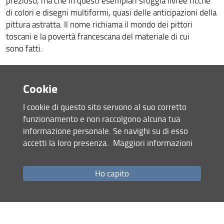
prezioso, ma che in questi esemplari sfoggia livree ricche
di colori e disegni multiformi, quasi delle anticipazioni della
pittura astratta. Il nome richiama il mondo dei pittori
toscani e la povertà francescana del materiale di cui
sono fatti.
Nonostante la fama che la pietra paesina, il più celebre
Cookie
esempio di pietra che sembra dipinta, si è guadagnata nei
secoli in Toscana, i 'giottoli' maremmani non sembrano aver
I cookie di questo sito servono al suo corretto
attirato l'interesse dell'uomo fino a oggi. La mostra
funzionamento e non raccolgono alcuna tua
temporanea ne propone per la prima volta l'evocativa
informazione personale. Se navighi su di esso
bellezza, accanto a quella degli splendidi minerali esposti
accetti la loro presenza.
Maggiori informazioni
nell’allestimento
"Mineraliter"
, già aperto al pubblico del
Museo presso "La Specola".
Ho capito
GIOTTOLANDIA
Quando la natura imita l'arte
Dalla Maremma una raccolta di ciottoli di Roberto Mari