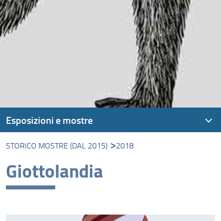
Esposizioni e mostre
STORICO MOSTRE (DAL 2015)
2018
Storico mostre (dal 2015)
Giottolandia
Nelle Foreste di Borneo
Natura Collecta, Natura Exhibita