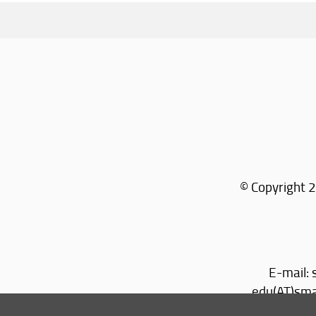
© Copyright 2
E-mail:
edu(AT)sma.u