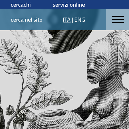
cercachi
servizi online
cerca nel sito
ITA
|
ENG