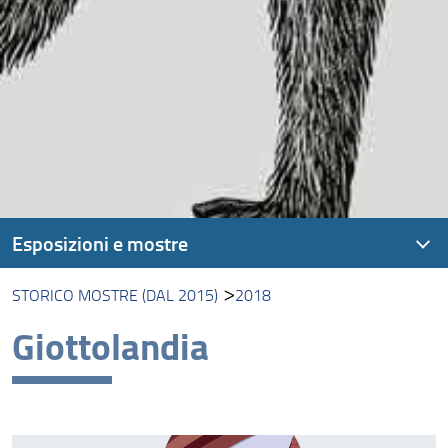
Esposizioni e mostre
STORICO MOSTRE (DAL 2015)
2018
Storico mostre (dal 2015)
Giottolandia
Nelle Foreste di Borneo
Natura Collecta, Natura Exhibita