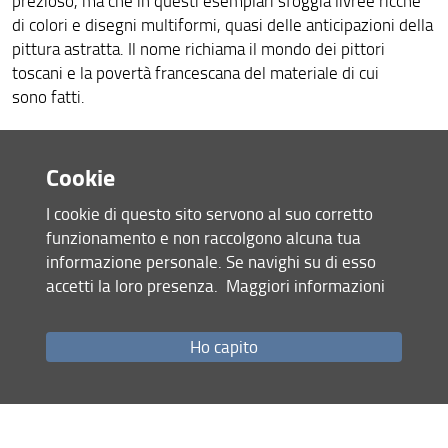
prezioso, ma che in questi esemplari sfoggia livree ricche
di colori e disegni multiformi, quasi delle anticipazioni della
pittura astratta. Il nome richiama il mondo dei pittori
toscani e la povertà francescana del materiale di cui
sono fatti.
Nonostante la fama che la pietra paesina, il più celebre
Cookie
esempio di pietra che sembra dipinta, si è guadagnata nei
secoli in Toscana, i 'giottoli' maremmani non sembrano aver
I cookie di questo sito servono al suo corretto
attirato l'interesse dell'uomo fino a oggi. La mostra
funzionamento e non raccolgono alcuna tua
temporanea ne propone per la prima volta l'evocativa
informazione personale. Se navighi su di esso
bellezza, accanto a quella degli splendidi minerali esposti
accetti la loro presenza.
Maggiori informazioni
nell’allestimento
"Mineraliter"
, già aperto al pubblico del
Museo presso "La Specola".
Ho capito
GIOTTOLANDIA
Quando la natura imita l'arte
Dalla Maremma una raccolta di ciottoli di Roberto Mari