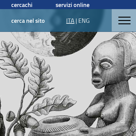
cercachi
servizi online
cerca nel sito
ITA
|
ENG