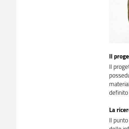
Il prog
Il proge
possedut
material
definito
La rice
Il punto
delle in