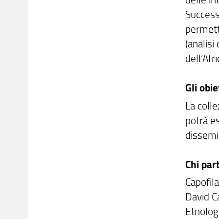
Successi
permett
(analisi
dell’Afr
Gli obie
La coll
potrà es
dissemi
Chi par
Capofila
David Ca
Etnologi