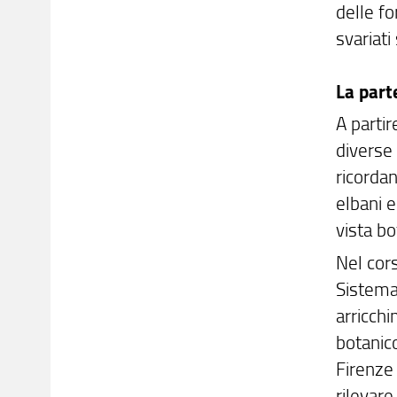
delle fo
svariati
La part
A partir
diverse
ricordan
elbani e
vista bo
Nel cors
Sistema
arricchi
botanic
Firenze 
rilevare