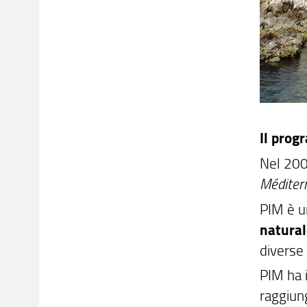
Il pro
Nel 200
Méditer
PIM è u
natura
diverse 
PIM ha i
raggiung