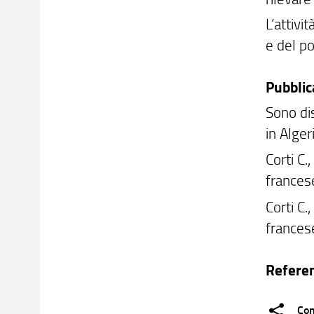
L’attivi
e del p
Pubblic
Sono dis
in Algeri
Corti C.
frances
Corti C.
frances
Refere
Con