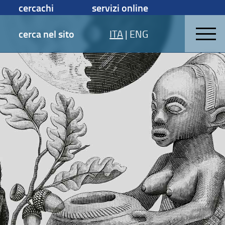
cercachi
servizi online
cerca nel sito
ITA
|
ENG