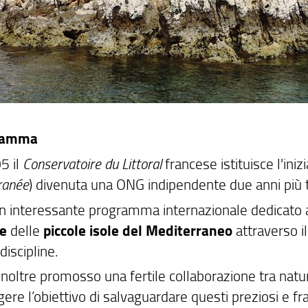
gramma
5 il
Conservatoire du Littoral
francese istituisce l'iniz
ranée
) divenuta una ONG indipendente due anni più t
n interessante programma internazionale dedicato 
le
delle
piccole isole del Mediterraneo
attraverso il
discipline.
noltre promosso una fertile collaborazione tra natura
ere l’obiettivo di salvaguardare questi preziosi e fr