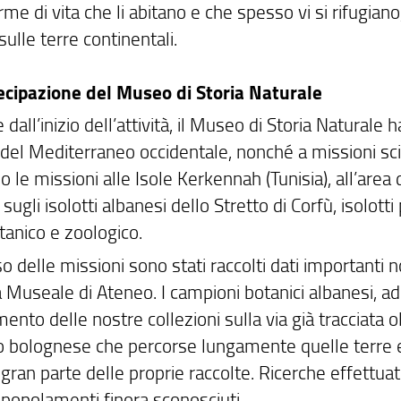
rme di vita che li abitano e che spesso vi si rifugian
 sulle terre continentali.
ecipazione del Museo di Storia Naturale
e dall’inizio dell’attività, il Museo di Storia Natural
 del Mediterraneo occidentale, nonché a missioni sci
o le missioni alle Isole Kerkennah (Tunisia), all’area d
 sugli isolotti albanesi dello Stretto di Corfù, isolot
tanico e zoologico.
o delle missioni sono stati raccolti dati importanti n
 Museale di Ateneo. I campioni botanici albanesi, 
mento delle nostre collezioni sulla via già tracciata 
o bolognese che percorse lungamente quelle terre e 
gran parte delle proprie raccolte. Ricerche effettua
 popolamenti finora sconosciuti.