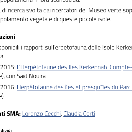
tà di ricerca svolta dai ricercatori del Museo verte s
opolamento vegetale di queste piccole isole.
azioni
ponibili i rapporti sull’erpetofauna delle Isole Kerk
a:
, 2015:
L’Herpétofaune des Iles Kerkennah. Compte
e), con Said Nouira
, 2016:
Herpétofaune des îles et presqu’îles du Parc
e)
nti SMA:
Lorenzo Cecchi
,
Claudia Corti
dividi