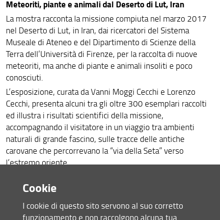
Meteoriti, piante e animali dal Deserto di Lut, Iran
La mostra racconta la missione compiuta nel marzo 2017
nel Deserto di Lut, in Iran, dai ricercatori del Sistema
Museale di Ateneo e del Dipartimento di Scienze della
Terra dell’Università di Firenze, per la raccolta di nuove
meteoriti, ma anche di piante e animali insoliti e poco
conosciuti.
L’esposizione, curata da Vanni Moggi Cecchi e Lorenzo
Cecchi, presenta alcuni tra gli oltre 300 esemplari raccolti
ed illustra i risultati scientifici della missione,
accompagnando il visitatore in un viaggio tra ambienti
naturali di grande fascino, sulle tracce delle antiche
carovane che percorrevano la “via della Seta” verso
l’estremo oriente.
Ѐ, inoltre, l’occasione per far conoscere una delle tante
Cookie
attività svolte nel nostro Museo attraverso una serie di
grandi immagini che ritraggono panorami del deserto e
I cookie di questo sito servono al suo corretto
momenti della vita nel campo.
funzionamento e non raccolgono alcuna tua