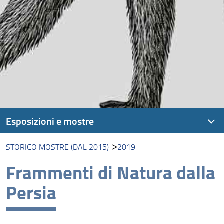
Esposizioni e mostre
STORICO MOSTRE (DAL 2015)
2019
Storico mostre (dal 2015)
Frammenti di Natura dalla
Nelle Foreste di Borneo
Persia
Natura Collecta, Natura Exhibita