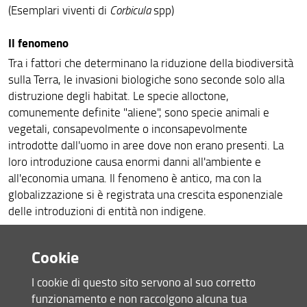
(Esemplari viventi di
Corbicula
spp)
Il fenomeno
Tra i fattori che determinano la riduzione della biodiversità
sulla Terra, le invasioni biologiche sono seconde solo alla
distruzione degli habitat. Le specie alloctone,
comunemente definite "aliene", sono specie animali e
vegetali, consapevolmente o inconsapevolmente
introdotte dall'uomo in aree dove non erano presenti. La
loro introduzione causa enormi danni all'ambiente e
all'economia umana. Il fenomeno è antico, ma con la
globalizzazione si è registrata una crescita esponenziale
delle introduzioni di entità non indigene.
I progetti e i contributi del Museo di Storia Naturale
Cookie
Il Museo di Storia Naturale è da decenni all'avanguardia
negli studi sulle invasioni biologiche, attraverso numerosi
I cookie di questo sito servono al suo corretto
progetti sulle più importanti e diffuse "specie peste",
funzionamento e non raccolgono alcuna tua