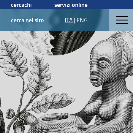
cercachi
servizi online
cerca nel sito
ITA
|
ENG