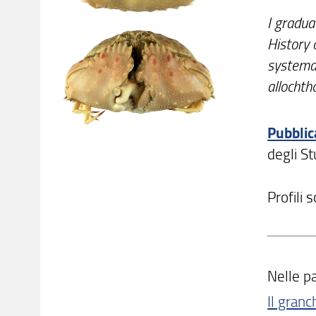
I gradua
History 
systemat
allochth
Pubblic
degli St
Profili s
Nelle pa
Il granc