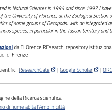
ted in Natural Sciences in 1994 and since 1997 I hav
of the University of Florence, at the Zoological Section 
ics of some groups of Decapods, with an integrated ap
onous species, in particular in the Tuscan territory and 
azioni
da FLOrence REsearch, repository istituzional
udi di Firenze
cientifici:
ResearchGate
|
Google Scholar
|
ORC
gine della Ricerca scientifica:
hio di fiume abita l'Arno in città