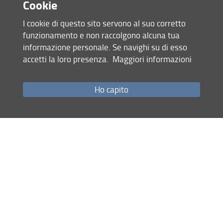
Cookie
L'uomo delle palme
Servizi e accessibilità
I cookie di questo sito servono al suo corretto
Un paradiso a rischio
funzionamento e non raccolgono alcuna tua
Newsletter
informazione personale. Se navighi su di esso
Contenuti extra
Biglietti
accetti la loro presenza.
Maggiori informazioni
Sostieni il Sistema Museale
Bibliografia
Collabora con noi
Redazione web
Ho capito
Mappa del sito
Crediti
RSS feed
Galleria fotografica
Privacy
Note Legali
ENG
Accessibilità e usabilità