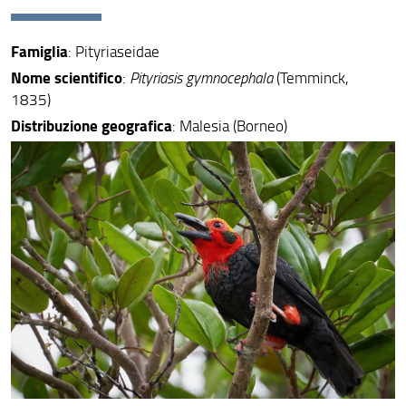
L'itinerario
Famiglia
: Pityriaseidae
Il lavoro sul campo
Nome scientifico
:
Pityriasis gymnocephala
(Temminck,
1835)
La ricerca dentro la foresta
Distribuzione geografica
: Malesia (Borneo)
I personaggi
L'uomo delle palme
Un paradiso a rischio
Contenuti extra
Bibliografia
Crediti