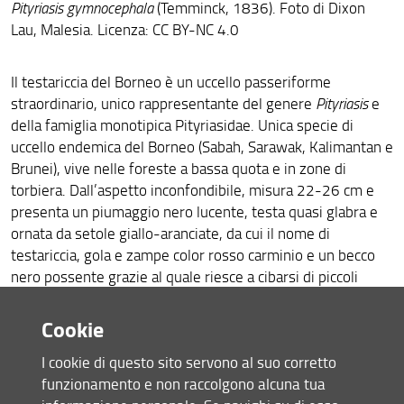
Pityriasis gymnocephala
(Temminck, 1836). Foto di Dixon
Galleria fotografica
Lau, Malesia. Licenza: CC BY-NC 4.0
ENG
Il testariccia del Borneo è un uccello passeriforme
straordinario, unico rappresentante del genere
Pityriasis
e
della famiglia monotipica Pityriasidae. Unica specie di
uccello endemica del Borneo (Sabah, Sarawak, Kalimantan e
Brunei), vive nelle foreste a bassa quota e in zone di
torbiera. Dall’aspetto inconfondibile, misura 22-26 cm e
presenta un piumaggio nero lucente, testa quasi glabra e
ornata da setole giallo-aranciate, da cui il nome di
testariccia, gola e zampe color rosso carminio e un becco
nero possente grazie al quale riesce a cibarsi di piccoli
invertebrati, occasionalmente di frutti. Dal punto di vista
tassonomico, la sua posizione è stata a lungo enigmatica e
Cookie
dibattuta, oscillando tra varie famiglie prima che ne venisse
I cookie di questo sito servono al suo corretto
riconosciuta la sua unicità evolutiva.
funzionamento e non raccolgono alcuna tua
Uccello sociale e vocale, vive in gruppi di 6–10 individui, si