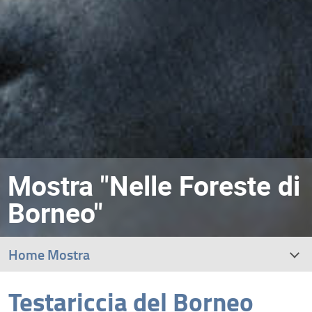
Mostra "Nelle Foreste di
Borneo"
Home Mostra
Testariccia del Borneo
Il viaggio di una vita