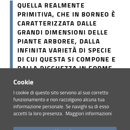
QUELLA REALMENTE
Bibliografia
PRIMITIVA, CHE IN BORNEO È
Crediti
CARATTERIZZATA DALLE
GRANDI DIMENSIONI DELLE
Galleria fotografica
PIANTE ARBOREE, DALLA
ENG
INFINITA VARIETÀ DI SPECIE
DI CUI QUESTA SI COMPONE E
DALLA RICCHEZZA IN FORME
ENDEMICHE.
Cookie
I cookie di questo sito servono al suo corretto
Odoardo Beccari, 1902
funzionamento e non raccolgono alcuna tua
informazione personale. Se navighi su di esso
In queste foreste più volte Odoardo ammira l’albero che a
accetti la loro presenza.
Maggiori informazioni
ragione ritiene “il più grande e maestoso di Borneo, come è
di certo uno dei più giganteschi del mondo intiero”. Si tratta