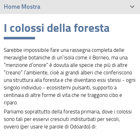
Home Mostra
I colossi della foresta
Il viaggio di una vita
L'itinerario
Sarebbe impossibile fare una rassegna completa delle
Il lavoro sul campo
meraviglie botaniche di un’isola come il Borneo, ma una
“menzione d’onore” è dovuta alle specie che più di altre
La ricerca dentro la foresta
“creano” l’ambiente, cioè ai grandi alberi che conferiscono
una struttura alla foresta e che diventano essi stessi - ogni
I personaggi
singolo individuo - ecosistemi pulsanti, supporto a
centinaia di altre forme di vita che ne traggono cibo e
L'uomo delle palme
riparo.
Parliamo soprattutto della foresta primaria, dove i colossi
Un paradiso a rischio
sono tali per esservi cresciuti indisturbati per secoli,
ovvero (per usare le parole di Odoardo) di:
Contenuti extra