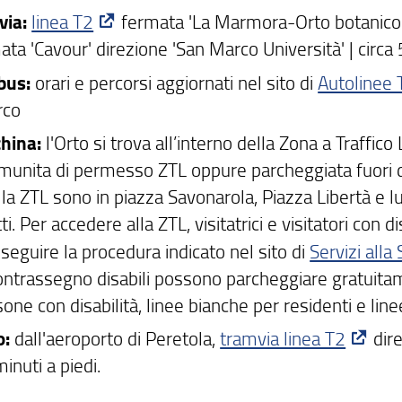
via:
linea T2
fermata 'La Marmora-Orto botanico' 
ta 'Cavour' direzione 'San Marco Università' | circa
bus:
orari e percorsi aggiornati nel sito di
Autolinee 
rco
china:
l'Orto si trova all’interno della Zona a Traffico 
munita di permesso ZTL oppure parcheggiata fuori da
lla ZTL sono in piazza Savonarola, Piazza Libertà e l
i. Per accedere alla ZTL, visitatrici e visitatori con 
seguire la procedura indicato nel sito di
Servizi alla
ontrassegno disabili possono parcheggiare gratuitamen
one con disabilità, linee bianche per residenti e lin
o:
dall'aeroporto di Peretola,
tramvia linea T2
dire
minuti a piedi.