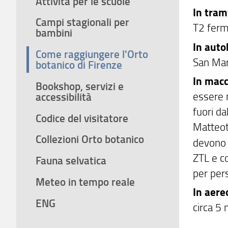
Attività per le scuole
In tram
Campi stagionali per
T2 ferma
bambini
In auto
Come raggiungere l'Orto
San Ma
botanico di Firenze
In mac
Bookshop, servizi e
essere 
accessibilità
fuori da
Codice del visitatore
Matteott
Collezioni Orto botanico
devono 
ZTL e c
Fauna selvatica
per pers
Meteo in tempo reale
In aere
ENG
circa 5 