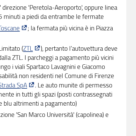
direzione 'Peretola-Aeroporto', oppure linea
 5 minuti a piedi da entrambe le fermate
Toscane
; la fermata più vicina è in Piazza
Limitato (
ZTL
), pertanto l’autovettura deve
lla ZTL. I parcheggi a pagamento più vicini
ungo i viali Spartaco Lavagnini e Giacomo
disabilità non residenti nel Comune di Firenze
 Strada SpA
. Le auto munite di permesso
te in tutti gli spazi (posti contrassegnati
ee blu altrimenti a pagamento)
zione 'San Marco Università' (capolinea) e