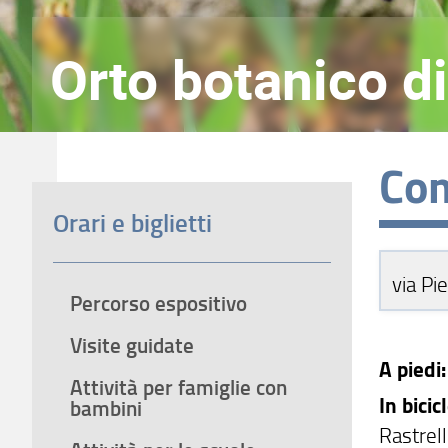
Orto botanico di
Com
Orari e biglietti
via Pi
Percorso espositivo
Visite guidate
A piedi
Attività per famiglie con
In bicic
bambini
Rastrell