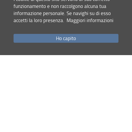
accompagnatori
funzionamento e non raccolgono alcuna tua
informazione personale. Se navighi su di esso
ricomposizione di
I bambini si cimenteranno nella
accetti la loro presenza.
Maggiori informazioni
fotografie delle maschere facciali
di diversi individui
appartenenti a differenti popolazioni, precedentemente
stampate in formato A4 e ritagliate dai curatori. Ogni
Ho capito
striscia includerà gli occhi o il naso o la bocca e altre parti
del volto, cosicché la loro composizione darà luogo alla
creazione di volti compositi e immaginari che i bambini
potranno ritagliare, e eventualmente indossare, come
maschere. L'attività sarà condotta da 2 curatori/ici.
Massimo 25 partecipanti.
ore 11-12:30
Ronzii