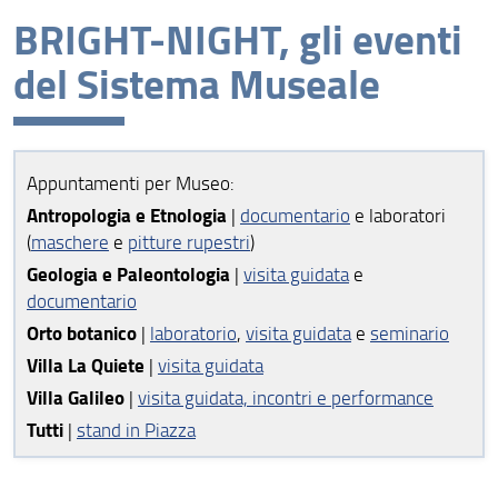
BRIGHT-NIGHT, gli eventi
BRIGHT-NIGHT, gli eventi del Sistema Museale
del Sistema Museale
Appuntamenti per Museo:
Antropologia e Etnologia
|
documentario
e laboratori
(
maschere
e
pitture rupestri
)
Geologia e Paleontologia
|
visita guidata
e
documentario
Orto botanico
|
laboratorio
,
visita guidata
e
seminario
Villa La Quiete
|
visita guidata
Villa Galileo
|
visita guidata, incontri e performance
Tutti
|
stand in Piazza