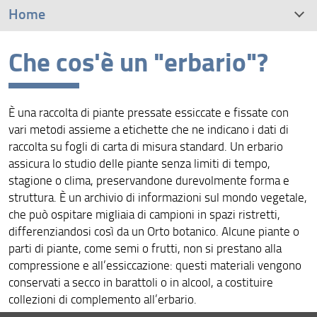
Home
Che cos'è un "erbario"?
Che cos'è un "erbario"?
L'Erbario Centrale Italiano
È una raccolta di piante pressate essiccate e fissate con
Gli Erbari storici
vari metodi assieme a etichette che ne indicano i dati di
raccolta su fogli di carta di misura standard. Un erbario
Tipi e campioni
assicura lo studio delle piante senza limiti di tempo,
stagione o clima, preservandone durevolmente forma e
Oltre gli erbari
struttura. È un archivio di informazioni sul mondo vegetale,
che può ospitare migliaia di campioni in spazi ristretti,
Visita immersiva Botanica
differenziandosi così da un Orto botanico. Alcune piante o
parti di piante, come semi o frutti, non si prestano alla
Collezioni Botanica
compressione e all’essiccazione: questi materiali vengono
conservati a secco in barattoli o in alcool, a costituire
Database collezioni
collezioni di complemento all’erbario.