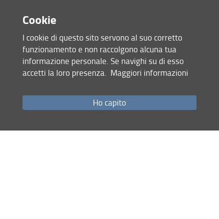
Tra i campioni conservati in una collezione naturalistica i più
ENG
importanti sono i cosiddetti “tipi”, cioè quelli utilizzati per
Cookie
descrivere per la prima volta una specie vegetale. Negli
Erbari fiorentini questi “modelli” di riferimento sono già
I cookie di questo sito servono al suo corretto
diverse migliaia e vengono tutti identificati da cartelle di
funzionamento e non raccolgono alcuna tua
colore differente.
informazione personale. Se navighi su di esso
accetti la loro presenza.
Maggiori informazioni
Scopri com’è fatto un campione d’erbario
Ho capito
Condividi
Servizi e accessibilità
Newsletter