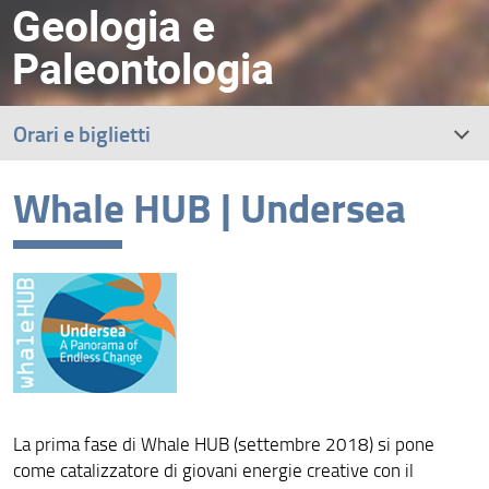
Geologia e
Paleontologia
Orari e biglietti
Whale HUB | Undersea
Percorso espositivo
Visite guidate
Attività per famiglie con bambini
Attività per le scuole
Campi stagionali per bambini
La prima fase di Whale HUB (settembre 2018) si pone
Come raggiungere il Museo di Geologia e Paleontologia
come catalizzatore di giovani energie creative con il