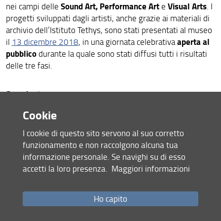
Sound Art, Performance Art
Visual Arts
nei campi delle
e
. I
progetti sviluppati dagli artisti, anche grazie ai materiali di
archivio dell’Istituto Tethys, sono stati presentati al museo
aperta al
il
13 dicembre 2018
, in una giornata celebrativa
pubblico
durante la quale sono stati diffusi tutti i risultati
delle tre fasi.
Sound art
Emiliano Zelada
Cookie
È un artista e compositore italiano cresciuto tra Rio de
Janeiro, New York e Roma. Il suo lavoro combina il mezzo
I cookie di questo sito servono al suo corretto
scultoreo ad accadimenti sonori. L’unione di diverse
funzionamento e non raccolgono alcuna tua
discipline e tematiche quali natura, scienza, letteratura ha
informazione personale. Se navighi su di esso
portato Zelada alla realizzazione di installazioni, mostre e
accetti la loro presenza.
Maggiori informazioni
concerti in luoghi come: TATE Modern, London, UK; MACBA,
Barcellona; 13° Istanbul Biennial - Official Parallel Event,
Ho capito
Istanbul; Auditorium Parco della Musica, CIAC – Centro
Internazionale Arte Contemporanea, R.A.M.