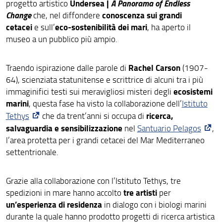
Undersea |
A Panorama of Endless
progetto artistico
Servizi e accessibilità
Change
conoscenza sui grandi
che, nel diffondere
cetacei
eco-sostenibilità dei mari
e sull’
, ha aperto il
La Balena ManifestA
museo a un pubblico più ampio.
Storie di una balena
Rachel Carson
Traendo ispirazione dalle parole di
(1907-
64), scienziata statunitense e scrittrice di alcuni tra i più
Progetto "Linda."
ecosistemi
immaginifici testi sui meravigliosi misteri degli
marini
, questa fase ha visto la collaborazione dell’
Istituto
Collezioni Geologia e Paleontologia
ricerca,
Tethys
che da trent’anni si occupa di
salvaguardia e sensibilizzazione
nel
Santuario Pelagos
,
ENG
l’area protetta per i grandi cetacei del Mar Mediterraneo
settentrionale.
Grazie alla collaborazione con l’Istituto Tethys, tre
tre artisti
spedizioni in mare hanno accolto
per
un’esperienza di residenza
in dialogo con i biologi marini
durante la quale hanno prodotto progetti di ricerca artistica