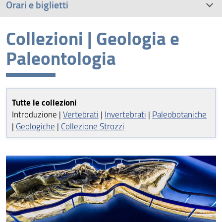
Orari e biglietti
Collezioni | Geologia e
Percorso espositivo
Paleontologia
Visite guidate
Attività per famiglie con bambini
Tutte le collezioni
Attività per le scuole
Introduzione |
Vertebrati
|
Invertebrati
|
Paleobotaniche
|
Geologiche
|
Collezione Strozzi
Campi stagionali per bambini
Come raggiungere il Museo di Geologia e Paleontologia
Servizi e accessibilità
La Balena ManifestA