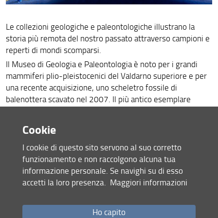
Storie di una balena
Le collezioni geologiche e paleontologiche illustrano la
Progetto "Linda."
storia più remota del nostro passato attraverso campioni e
reperti di mondi scomparsi.
Collezioni Geologia e Paleontologia
Il Museo di Geologia e Paleontologia è noto per i grandi
ENG
mammiferi plio-pleistocenici del Valdarno superiore e per
una recente acquisizione, uno scheletro fossile di
balenottera scavato nel 2007. Il più antico esemplare
conservato, invece, è il più famoso pseudofossile della
storia della geologia: un
Eozoon canadense
, "animale
Cookie
primordiale del Canada".
Sono conservate in Museo collezioni di faune acquatiche e
I cookie di questo sito servono al suo corretto
Vertebrati
Invertebrati
continentali di
e
, flora fossile (c.
funzionamento e non raccolgono alcuna tua
paleobotaniche
geologiche
) e rocce (c.
). Nel caso della
informazione personale. Se navighi su di esso
collezione Strozzi
le diverse tipologie sono sistemate in
accetti la loro presenza.
Maggiori informazioni
un'unica Sala.
Un primo nucleo è collegabile storicamente alle collezioni
Ho capito