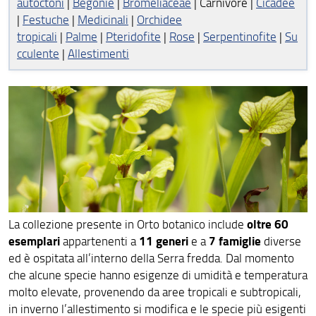
autoctoni
|
Begonie
|
Bromeliaceae
| Carnivore |
Cicadee
Campi stagionali per bambini
|
Festuche
|
Medicinali
|
Orchidee
tropicali
|
Palme
|
Pteridofite
|
Rose
|
Serpentinofite
|
Su
Come raggiungere l'Orto botanico di Firenze
cculente
|
Allestimenti
Bookshop, servizi e accessibilità
Codice del visitatore
Collezioni Orto botanico
Fauna selvatica
Meteo in tempo reale
oltre 60
La collezione presente in Orto botanico include
esemplari
11 generi
7 famiglie
appartenenti a
e a
diverse
ENG
ed è ospitata all’interno della Serra fredda. Dal momento
che alcune specie hanno esigenze di umidità e temperatura
molto elevate, provenendo da aree tropicali e subtropicali,
in inverno l’allestimento si modifica e le specie più esigenti