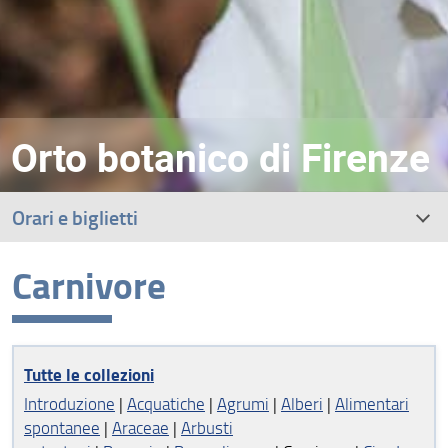
Orto botanico di Firenze
Orari e biglietti
Carnivore
Percorso espositivo
Visite guidate
Tutte le collezioni
Attività per famiglie con bambini
Introduzione
|
Acquatiche
|
Agrumi
|
Alberi
|
Alimentari
Attività per le scuole
spontanee
|
Araceae
|
Arbusti